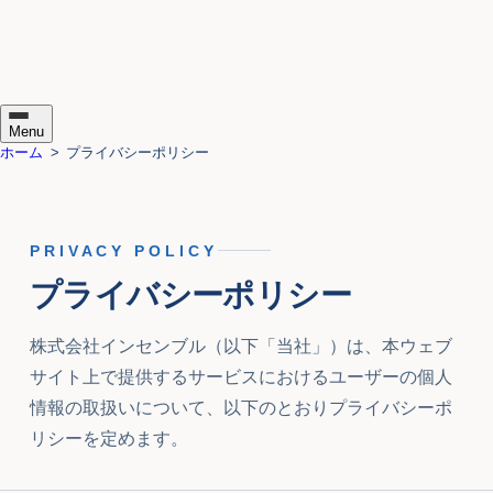
アクセス解析
プライバシーポリシー・情報セキュリティ基本方針
kintone導入・カスタマイズ
DX宣言書
無料のIT相談
DX推進のメリットと取り組み
サイトマップ
ブログ・お知らせ
採用情報
ロカプレ！（ローカルビジネス応援メディア）
Menu
メニューを開く
ホーム
プライバシーポリシー
PRIVACY POLICY
プライバシーポリシー
株式会社インセンブル（以下「当社」）は、本ウェブ
サイト上で提供するサービスにおけるユーザーの個人
情報の取扱いについて、以下のとおりプライバシーポ
リシーを定めます。