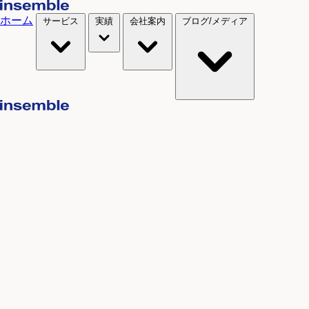
ホーム
サービス
実績
会社案内
ブログ/メディア
Service
サービス一覧
Works
ホームページ制作
Webサイトのリニューアル
Webサイトの運営支援
サポートの実績
Company
ECサイト制作・Shopify導入
Webサイトの制作実績
MovableType.net導入
システム開発の実績
らくっとホームページ
お客様インタビュー
Webマーケティング支援
お問い合わせ
会社概要
SEO対策
お知らせ
Media / Blog