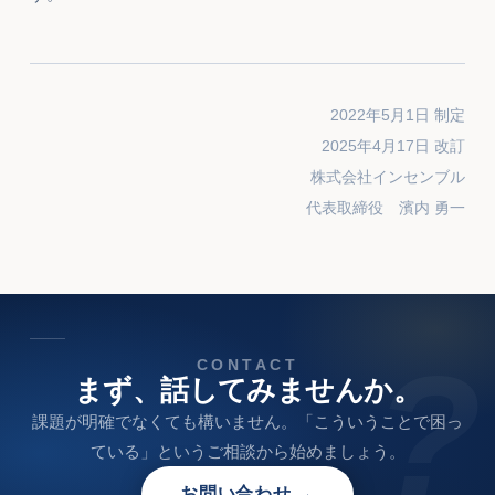
2022年5月1日 制定
2025年4月17日 改訂
株式会社インセンブル
代表取締役 濱内 勇一
?
CONTACT
まず、話してみませんか。
課題が明確でなくても構いません。「こういうことで困っ
ている」というご相談から始めましょう。
お問い合わせ →