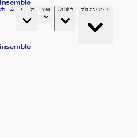
ホーム
サービス
実績
会社案内
ブログ/メディア
Service
サービス一覧
Works
ホームページ制作
Webサイトのリニューアル
Webサイトの運営支援
サポートの実績
Company
ECサイト制作・Shopify導入
Webサイトの制作実績
MovableType.net導入
システム開発の実績
らくっとホームページ
お客様インタビュー
Webマーケティング支援
お問い合わせ
会社概要
SEO対策
お知らせ
Media / Blog