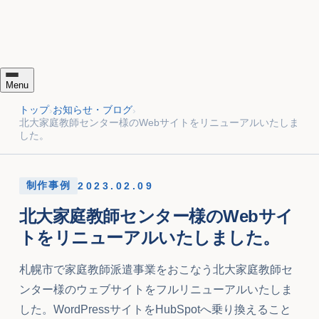
アクセス解析
プライバシーポリシー・情報セキュリティ基本方針
kintone導入・カスタマイズ
DX宣言書
無料のIT相談
DX推進のメリットと取り組み
サイトマップ
ブログ・お知らせ
採用情報
ロカプレ！（ローカルビジネス応援メディア）
Menu
メニューを開く
トップ
お知らせ・ブログ
›
›
北大家庭教師センター様のWebサイトをリニューアルいたしま
した。
制作事例
2023.02.09
北大家庭教師センター様のWebサイ
トをリニューアルいたしました。
札幌市で家庭教師派遣事業をおこなう北大家庭教師セ
ンター様のウェブサイトをフルリニューアルいたしま
した。WordPressサイトをHubSpotへ乗り換えること